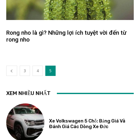
Rong nho là gì? Những lợi ích tuyệt vời đến từ
rong nho
3
4
5
XEM NHIỀU NHẤT
Xe Volkswagen 5 Chỗ: Bảng Giá Và
Đánh Giá Các Dòng Xe Đức