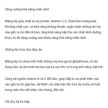
Tăng cường khả năng miễn dịch
Măng tây giàu chất xơ và protein, vitamin C, E, chứa hàm lượng kali,
khoáng chất cao, có khả năng kháng khuẩn, ngăn chặn những tác hại
của gốc tự do đến tế bào, tăng khả năng hấp thụ các chất dinh dưỡng
khác, từ đó tăng cường sức khỏe, tăng khả năng miễn dịch.
Chống lão hóa, làm đẹp da
Măng tây có chứa một chất chống oxy hóa gọi là glutathione, có tác
dụng bảo vệ da trước tác hại của tia cực tím có trong ánh nắng mặt trời.
Cùng với nguồn vitamin A và C dồi dào, giúp đẩy lùi sự phát triển của
các gốc tự do gây hại, cải thiện các dấu hiệu lão hóa da ở phụ nữ tuổi
trung niên như vết nhăn, tàn nhang, đồi mồi…
Tốt cho hệ hô hấp