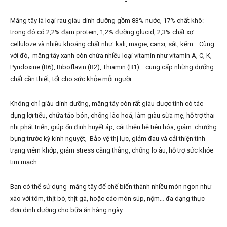
Măng tây là loại rau giàu dinh dưỡng gồm 83% nước, 17% chất khô:
trong đó có 2,2% đạm protein, 1,2% đường glucid, 2,3% chất xơ
celluloze và nhiều khoáng chất như: kali, magie, canxi, sắt, kẽm… Cùng
với đó, măng tây xanh còn chứa nhiều loại vitamin như vitamin A, C, K,
Pyridoxine (B6), Riboflavin (B2), Thiamin (B1)… cung cấp những dưỡng
chất cần thiết, tốt cho sức khỏe mỗi người.
Không chỉ giàu dinh dưỡng, măng tây còn rất giàu dược tính có tác
dụng lợi tiểu, chữa táo bón, chống lão hoá, làm giàu sữa mẹ, hỗ trợ thai
nhi phát triển, giúp ổn định huyết áp, cải thiện hệ tiêu hóa, giảm chướng
bụng trước kỳ kinh nguyệt, Bảo vệ thị lực, giảm đau và cải thiện tình
trạng viêm khớp, giảm stress căng thẳng, chống lo âu, hỗ trợ sức khỏe
tim mạch…
Bạn có thể sử dụng măng tây để chế biến thành nhiều món ngon như
xào với tôm, thịt bò, thịt gà, hoặc các món súp, nộm… đa dạng thực
đơn dinh dưỡng cho bữa ăn hàng ngày.