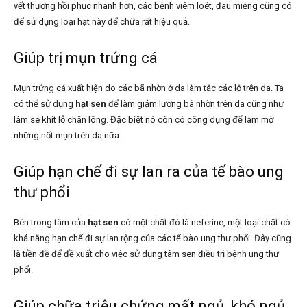
vết thương hồi phục nhanh hơn, các bệnh viêm loét, đau miệng cũng có
để sử dụng loại hạt này để chữa rất hiệu quả.
Giúp trị mụn trứng cá
Mụn trứng cá xuất hiện do các bã nhờn ở da làm tắc các lỗ trên da. Ta
có thể sử dụng
hạt sen
để làm giảm lượng bã nhờn trên da cũng như
làm se khít lỗ chân lông. Đặc biệt nó còn có công dụng để làm mờ
những nốt mụn trên da nữa.
Giúp hạn chế đi sự lan ra của tế bào ung
thư phổi
Bên trong tâm của
hạt sen
có một chất đó là neferine, một loại chất có
khả năng hạn chế đi sự lan rộng của các tế bào ung thư phổi. Đây cũng
là tiền đề để đề xuất cho việc sử dụng tâm sen điều trị bệnh ung thư
phổi.
Giúp chữa triệu chứng mất ngủ, khó ngủ