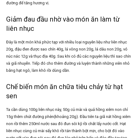
đường để tăng hương vị.
Giảm đau đầu nhờ vào món ăn làm từ
liên nhục
Đây là một món khá phức tạp với nhiều loại nguyên liệu như liên nhục
20g, đậu đen được sao chín 40g, lá vông non 20g, lá dâu non 20g, vỏ
núc nác 12g và thục địa 40g. Sau khi có đủ các nguyên liệu thì sao chín
và giã nhuyễn. Tiếp đó cho thêm đường và luyện thành những viên nhỏ
bằng hạt ngô, làm khô rồi dùng dần.
Chế biến món ăn chữa tiêu chảy từ hạt
sen
Ta cần dùng 100g liên nhục này, 50g củ mài và quả hồng xiêm non chỉ
15g thêm chút đường phèn(khoảng 20g). Đầu tiên ta giã nát hồng xiêm
non rồi thêm 250ml nước sau đó đun sôi kỹ rồi chắt lấy nước cốt. Hạt
liên nhục cùng củ mài sấy khô rồi tán thành bột mịn, cho bột đó vào
nước cốt vừa đun sôi sau đó đun lửa nhỏ trên bếp và đảo đều tay tạo