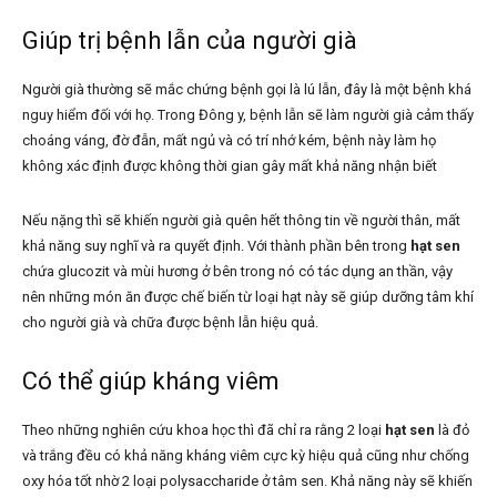
Giúp trị bệnh lẫn của người già
Người già thường sẽ mắc chứng bệnh gọi là lú lẫn, đây là một bệnh khá
nguy hiểm đối với họ. Trong Đông y, bệnh lẫn sẽ làm người già cảm thấy
choáng váng, đờ đẫn, mất ngủ và có trí nhớ kém, bệnh này làm họ
không xác định được không thời gian gây mất khả năng nhận biết
Nếu nặng thì sẽ khiến người già quên hết thông tin về người thân, mất
khả năng suy nghĩ và ra quyết định. Với thành phần bên trong
hạt sen
chứa glucozit và mùi hương ở bên trong nó có tác dụng an thần, vậy
nên những món ăn được chế biến từ loại hạt này sẽ giúp dưỡng tâm khí
cho người già và chữa được bệnh lẫn hiệu quả.
Có thể giúp kháng viêm
Theo những nghiên cứu khoa học thì đã chỉ ra rằng 2 loại
hạt sen
là đỏ
và trắng đều có khả năng kháng viêm cực kỳ hiệu quả cũng như chống
oxy hóa tốt nhờ 2 loại polysaccharide ở tâm sen. Khả năng này sẽ khiến