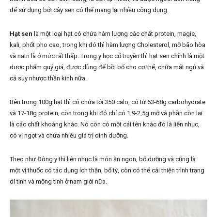
để sử dụng bởi cây sen có thể mang lại nhiều công dụng.
Hạt sen
là một loại hạt có chứa hàm lượng các chất protein, magie,
kali, phốt pho cao, trong khi đó thì hàm lượng Cholesterol, mỡ bão hòa
và natri là ở mức rất thấp. Trong y học cổ truyền thì hạt sen chính là một
dược phẩm quý giá, được dùng để bồi bổ cho cơ thể, chữa mất ngủ và
cả suy nhược thần kinh nữa.
Bên trong 100g hạt thì có chứa tới 350 calo, có từ 63-68g carbohydrate
và 17-18g protein, còn trong khi đó chỉ có 1,9-2,5g mỡ và phần còn lại
là các chất khoáng khác. Nó còn có một cái tên khác đó là liên nhục,
có vị ngọt và chứa nhiều giá trị dinh dưỡng.
Theo như Đông y thì liên nhục là món ăn ngon, bổ dưỡng và cũng là
một vị thuốc có tác dụng ích thận, bổ tỳ, còn có thể cải thiện trình trạng
di tinh và mộng tinh ở nam giới nữa.