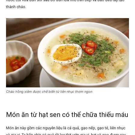
thành cháo.
Cháo hồng xiêm được chế biến từ liên nhục thơm ngon
Món ăn từ hạt sen có thể chữa thiếu máu
Món ăn này gồm các nguyên liệu là cá quả, gạo nếp, gạo tẻ, liên nhục
và gia vị. Ta hấp chín cá quả rồi lọc thịt ướp gia vị, hạt và gạo được xay