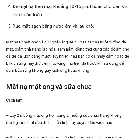
Để mặt nạ trên mặt khoảng 10-15 phút hoặc cho đến khi
khô hoàn toàn.
Rửa mặt sạch bằng nước ấm và lau khô.
Mặt nạ từ mật ong và củ nghệ vàng sẽ giúp tái tạo và nuôi dưỡng da
mặt, giảm tình trạng lão hóa, sạm nám, đồng thời cung cấp độ ẩm cho
da để da luôn căng mượt. Tuy nhiên, nếu bạn có da nhạy cảm hoặc dễ
bị kích ứng, hãy thử trên một vùng nhỏ trên da trước khi sử dụng để
đảm bảo rằng không gây kích ứng hoặc dị ứng.
Mặt nạ mật ong và sữa chua
Cách làm:
– Lấy 2 muỗng mật ong trộn cùng 2 muỗng sữa chua trắng không
đường, trộn thật đều để hai hỗn hợp này quyện đều vào nhau.
– Sau khi làm sạch mặt sẽ thoa hỗn hợp này lên da và giữ yên trong