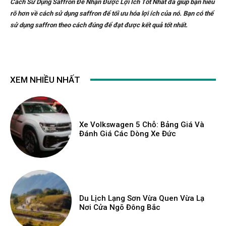
Cách Sử Dụng Saffron Để Nhận Được Lợi Ích Tốt Nhất đã giúp bạn hiểu
rõ hơn về cách sử dụng saffron để tối ưu hóa lợi ích của nó. Bạn có thể
sử dụng saffron theo cách đúng để đạt được kết quả tốt nhất.
XEM NHIỀU NHẤT
Xe Volkswagen 5 Chỗ: Bảng Giá Và
Đánh Giá Các Dòng Xe Đức
Du Lịch Lạng Sơn Vừa Quen Vừa Lạ
Nơi Cửa Ngõ Đông Bắc