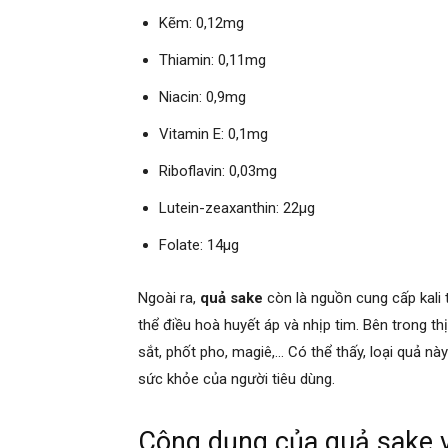
Kẽm: 0,12mg
Thiamin: 0,11mg
Niacin: 0,9mg
Vitamin E: 0,1mg
Riboflavin: 0,03mg
Lutein-zeaxanthin: 22µg
Folate: 14μg
Ngoài ra,
quả sake
còn là nguồn cung cấp kali 
thể điều hoà huyết áp và nhịp tim. Bên trong t
sắt, phốt pho, magiê,… Có thể thấy, loại quả nà
sức khỏe của người tiêu dùng.
Công dụng của quả sake v