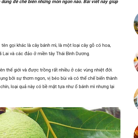
ể dùng để chế biến những món ngon nào. Bài viết này giúp
 tên gọi khác là cây bánh mì, là một loại cây gỗ có hoa,
 Lai và các đảo ở miền tây Thái Bình Dương.
rên thế giới và được trồng rất nhiều ở các vùng nhiệt đới.
ụng bởi sự thơm ngon, vị béo bùi và có thể chế biến thành
chín, loại quả này có bề mặt tựa như ổ bánh mì nhưng lại