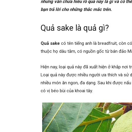
nhưng vẫn chưa hiểu rõ quả này là gì và có th
bạn trả lời cho những thắc mắc trên.
Quả sake là quả gì?
Quả sake
có tên tiếng anh là breadfruit, còn có
thuộc họ dâu tằm, có nguồn gốc từ bán đảo Mã
Hiện nay, loại quả này đã xuất hiện ở khắp nơi t
Loại quả này được nhiều người ưa thích và sử d
nhiều món ăn ngon, đa dạng. Sau khi được nấu 
có vị béo bùi của khoai tây.