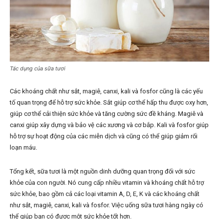
Tác dụng của sữa tươi
Các khoáng chất như sắt, magiê, canxi, kali và fosfor cũng là các yếu
tố quan trọng để hỗ trợ sức khỏe. Sắt giúp cơ thể hấp thu được oxy hơn,
giúp cơ thể cải thiện sức khỏe và tăng cường sức đề kháng. Magiê và
canxi giúp xây dựng và bảo vệ các xương và cơ bắp. Kali và fosfor giúp
hỗ trợ sự hoạt động của các miễn dịch và cũng có thể giúp giảm rối
loạn máu.
Tổng kết, sữa tươi là một nguồn dinh dưỡng quan trọng đối với sức
khỏe của con người. Nó cung cấp nhiều vitamin và khoáng chất hỗ trợ
sức khỏe, bao gồm cả các loại vitamin A, D, E, K và các khoáng chất
như sắt, magiê, canxi, kali và fosfor. Việc uống sữa tươi hàng ngày có
thể giúp bạn có được một sức khỏe tốt hơn.