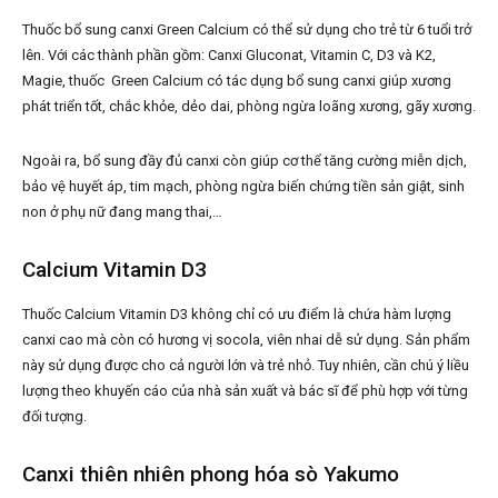
Thuốc bổ sung canxi Green Calcium có thể sử dụng cho trẻ từ 6 tuổi trở
lên. Với các thành phần gồm: Canxi Gluconat, Vitamin C, D3 và K2,
Magie, thuốc Green Calcium có tác dụng bổ sung canxi giúp xương
phát triển tốt, chắc khỏe, dẻo dai, phòng ngừa loãng xương, gãy xương.
Ngoài ra, bổ sung đầy đủ canxi còn giúp cơ thể tăng cường miễn dịch,
bảo vệ huyết áp, tim mạch, phòng ngừa biến chứng tiền sản giật, sinh
non ở phụ nữ đang mang thai,…
Calcium Vitamin D3
Thuốc Calcium Vitamin D3 không chỉ có ưu điểm là chứa hàm lượng
canxi cao mà còn có hương vị socola, viên nhai dễ sử dụng. Sản phẩm
này sử dụng được cho cả người lớn và trẻ nhỏ. Tuy nhiên, cần chú ý liều
lượng theo khuyến cáo của nhà sản xuất và bác sĩ để phù hợp với từng
đối tượng.
Canxi thiên nhiên phong hóa sò Yakumo